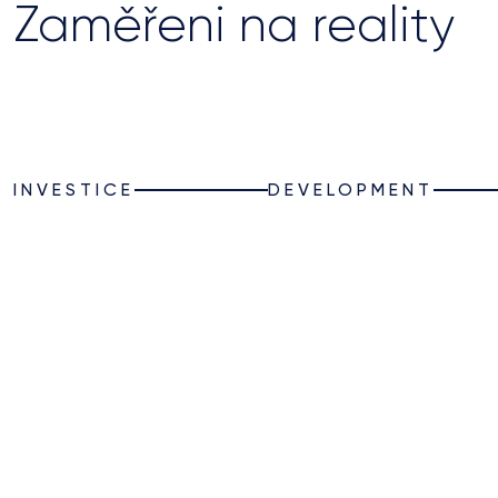
Zaměřeni na reality
Zaměřeni na reality
INVESTICE
INVESTICE
DEVELOPMENT
DEVELOPMENT