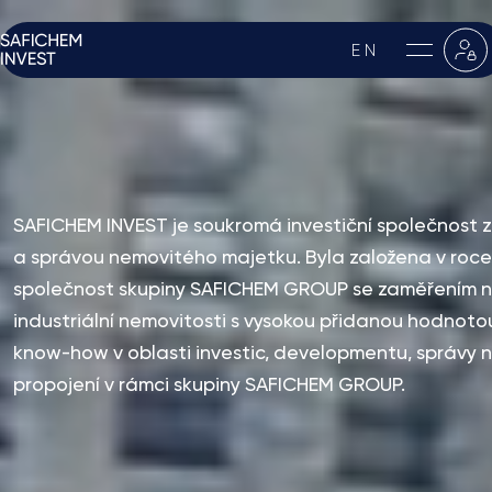
EN
SAFICHEM INVEST je soukromá investiční společnost
a správou nemovitého majetku. Byla založena v roce 
společnost skupiny SAFICHEM GROUP se zaměřením na
SAFICHEM INVEST je soukromá investiční společnost
industriální nemovitosti s vysokou přidanou hodnoto
zabývající zhodnocováním a správou nemovitého
know-how v oblasti investic, developmentu, správy 
majetku. Byla založena v roce 2012 jako investiční
propojení v rámci skupiny SAFICHEM GROUP.
společnost skupiny SAFICHEM GROUP se zaměřením
na komerční, rezidenční a industriální nemovitosti s
vysokou přidanou hodnotou. Tato hodnota vychází