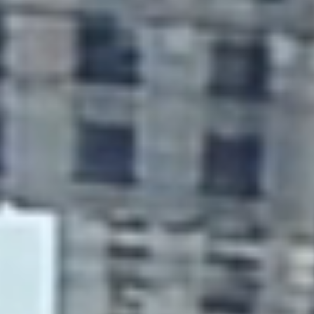
z know-how v oblasti investic, developmentu, správy
nemovitostí a jedinečného propojení v rámci skupiny
SAFICHEM GROUP.